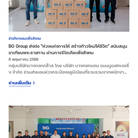
ข่าวกิจกรรมเพื่อสังคม
BG Group ส่งต่อ “ห่วงแห่งการให้ สร้างก้าวใหม่ให้ชีวิต” สนับสนุน
ขาเทียมพระราชทาน ผ่านการรีไซเคิลเพื่อสังคม
8 พฤษภาคม 2569
กลุ่มบริษัทบางกอกกล๊าส โดย บริษัท บางกอกแคน แมนนูแฟคเจอริ่
ง จำกัด ร่วมส่งมอบห่วงกระป๋องอลูมิเนียมที่รวบรวมจากพนักงาน
ในเครือ รวมถึงคู่ค้า บริษัท บุญรอดบริวเวอรี่ จำกัด ภายใต้
อ่านเพิ่มเติม
โครงการ “ห่วงแห่งการให้ สร้างก้าวใหม่ให้ชีวิต” เพื่อสนับสนุนการ
ดำเนินงานของมูลนิธิขาเทียม ในสมเด็จพระศรีนครินทราบรมราช
ชนนี ณ วันที่ 8 พ.ค. 69 ที่ ศูนย์รวบรวมอลูมิเนียม “โครงการขา
เทียมพระราชทาน” มูลนิธิขาเทียม ในสมเด็จพระศรีนครินทราบรม
ราชชนนี