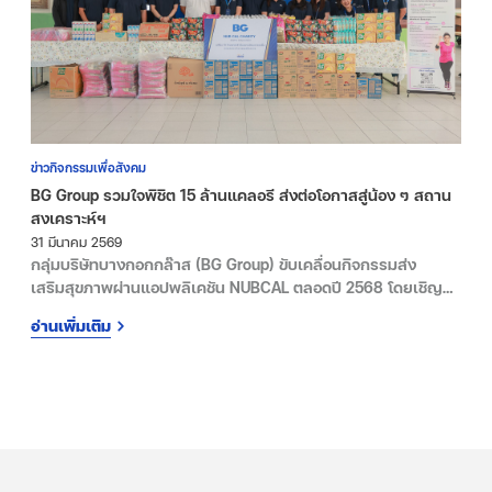
ข่าวกิจกรรมเพื่อสังคม
BG Group รวมใจพิชิต 15 ล้านแคลอรี ส่งต่อโอกาสสู่น้อง ๆ สถาน
สงเคราะห์ฯ
31 มีนาคม 2569
กลุ่มบริษัทบางกอกกล๊าส (BG Group) ขับเคลื่อนกิจกรรมส่ง
เสริมสุขภาพผ่านแอปพลิเคชัน NUBCAL ตลอดปี 2568 โดยเชิญ
ชวนพนักงานร่วมสะสมแคลอรีจากการออกกำลังกาย เปลี่ยน
อ่านเพิ่มเติม
“พลังสุขภาพ” ให้กลายเป็น “พลังแห่งการให้” เพื่อสังคม ณ วันที่
31 มี.ค. 69 ที่ สถานสงเคราะห์เยาวชนมูลนิธิมหาราช จ.ปทุมธานี