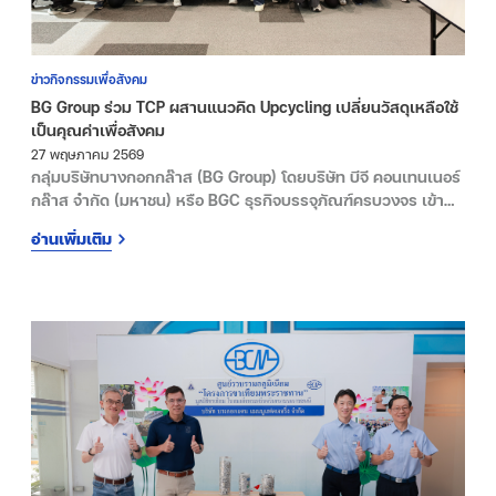
ข่าวกิจกรรมเพื่อสังคม
BG Group ร่วม TCP ผสานแนวคิด Upcycling เปลี่ยนวัสดุเหลือใช้
เป็นคุณค่าเพื่อสังคม
27 พฤษภาคม 2569
กลุ่มบริษัทบางกอกกล๊าส (BG Group) โดยบริษัท บีจี คอนเทนเนอร์
กล๊าส จำกัด (มหาชน) หรือ BGC ธุรกิจบรรจุภัณฑ์ครบวงจร เข้า
ร่วมกิจกรรม “เปลี่ยนเสื้อเก่าเป็นน้ำใจ ให้ไปต่อ” จัดขึ้นโดยบริษัท
อ่านเพิ่มเติม
ที.ซี. ฟาร์มาซูติคอล อุตสาหกรรม จำกัด (TCP) เพื่อส่งมอบตุ๊กตา
บีบมือให้แก่ผู้ป่วยกล้ามเนื้ออ่อนแรงและผู้สูงอายุ พร้อมส่งเสริม
การใช้ทรัพยากรอย่างคุ้มค่าและเกิดประโยชน์สูงสุด ณ วันที่ 27
พ.ค. 69 ที่ ห้อง EVERYONE TCP2 บริษัท ที.ซี. ฟาร์มาซูติคอล
อุตสาหกรรม จำกัด กรุงเทพมหานคร