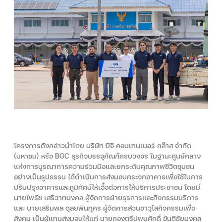
โครงการดังกล่าวนำโดย บริษัท บีจี คอนเทนเนอร์ กล๊าส จำกัด
(มหาชน) หรือ BGC ธุรกิจบรรจุภัณฑ์ครบวงจร ในฐานะศูนย์กลาง
แห่งการบูรณาการความร่วมมือและยกระดับคุณภาพชีวิตชุมชน
อย่างเป็นรูปธรรม ได้ดำเนินการส่งมอบกระจกอาคารเพื่อใช้ในการ
ปรับปรุงอาคารและภูมิทัศน์ให้เอื้อต่อการให้บริการประชาชน โดยมี
นายไพรัช เสรีวาทมงคล ผู้จัดการฝ่ายธุรการและกิจกรรมบริการ
และ นายเสริมพล ดุลยพินทุกร ผู้จัดการส่วนอาวุโสกิจกรรมเพื่อ
สังคม เป็นผู้แทนส่งมอบให้แก่ นายกองตรีปพนศักดิ์ ขันติชัยมงคล