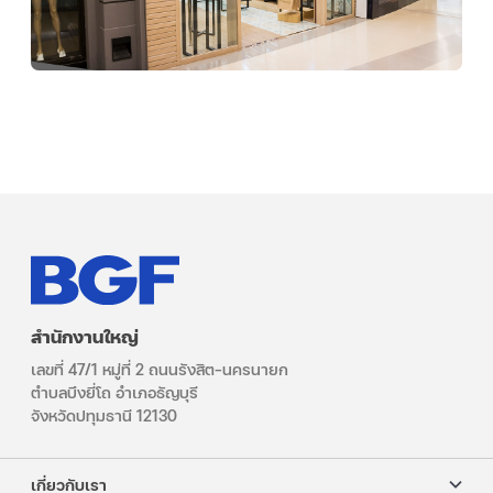
สำนักงานใหญ่
เลขที่ 47/1 หมู่ที่ 2 ถนนรังสิต–นครนายก
ตำบลบึงยี่โถ อำเภอธัญบุรี
จังหวัดปทุมธานี 12130
เกี่ยวกับเรา