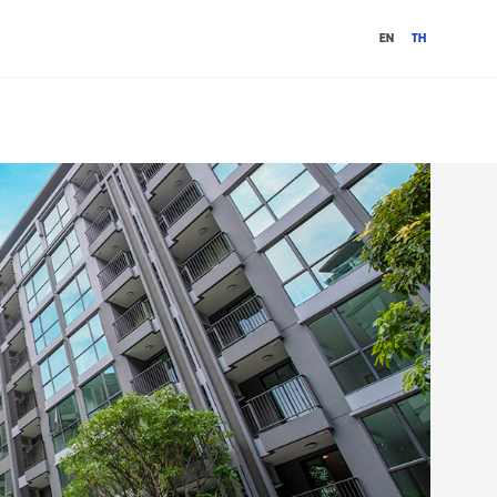
EN
TH