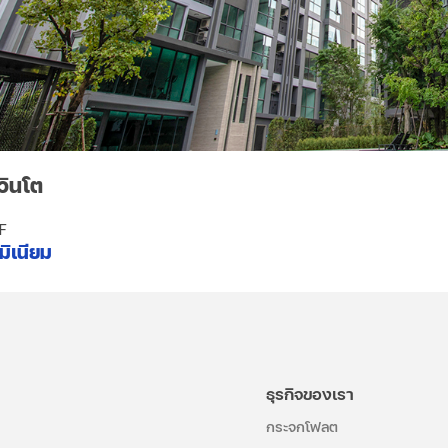
วินโต
GF
มิเนียม
ธุรกิจของเรา
กระจกโฟลต