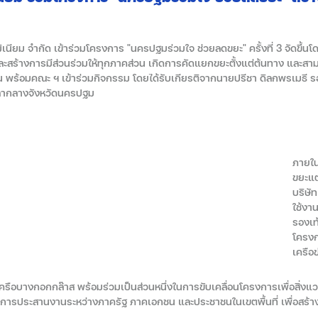
อลูมิเนียม จำกัด เข้าร่วมโครงการ "นครปฐมร่วมใจ ช่วยลดขยะ" ครั้งที่ 3 จั
ละสร้างการมีส่วนร่วมให้ทุกภาคส่วน เกิดการคัดแยกขยะตั้งแต่ต้นทาง และสาม
 พร้อมคณะ ฯ เข้าร่วมกิจกรรม โดยได้รับเกียรติจากนายปรีชา ดิลกพรเมธี รอง
าลากลางจังหวัดนครปฐม
ภายใน
ขยะแต
บริษั
ใช้งา
รองเท้
โครงก
เครือข
เครือบางกอกกล๊าส พร้อมร่วมเป็นส่วนหนึ่งในการขับเคลื่อนโครงการเพื่อสิ่งแวด
ในการประสานงานระหว่างภาครัฐ ภาคเอกชน และประชาชนในเขตพื้นที่ เพื่อสร้างค