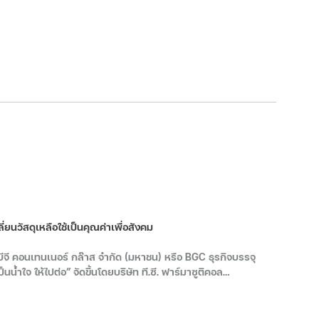
นวัสดุเหลือใช้เป็นคุณค่าเพื่อสังคม
ีจี คอนเทนเนอร์ กล๊าส จำกัด (มหาชน) หรือ BGC ธุรกิจบรรจุ
นน้ำใจ ให้ไปต่อ” จัดขึ้นโดยบริษัท ที.ซี. ฟาร์มาซูติคอล
ห้แก่ผู้ป่วยกล้ามเนื้ออ่อนแรงและผู้สูงอายุ พร้อมส่งเสริมการใช้
ที่ 27 พ.ค. 69 ที่ ห้อง EVERYONE TCP2 บริษัท ที.ซี. ฟาร์มาซูติ