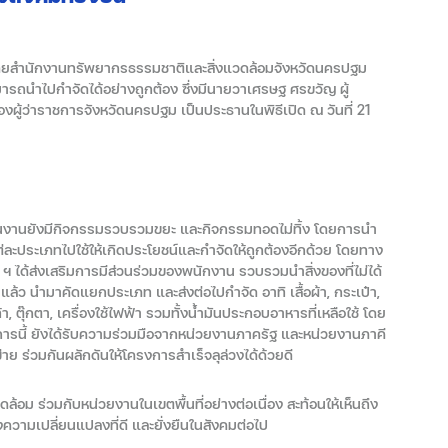
ดขึ้นโดยสำนักงานทรัพยากรธรรมชาติและสิ่งแวดล้อมจังหวัดนครปฐม
ารถนำไปกำจัดได้อย่างถูกต้อง ซึ่งมีนายวาเศรษฐ ศรขวัญ ผู้
ผู้ว่าราชการจังหวัดนครปฐม เป็นประธานในพิธีเปิด ณ วันที่ 21
งานยังมีกิจกรรมรวบรวมขยะ และกิจกรรมทอดไม่ทิ้ง โดยการนำ
่ละประเภทไปใช้ให้เกิดประโยชน์และกำจัดให้ถูกต้องอีกด้วย โดยทาง
ท ฯ ได้ส่งเสริมการมีส่วนร่วมของพนักงาน รวบรวมนำสิ่งของที่ไม่ได้
นแล้ว นำมาคัดแยกประเภท และส่งต่อไปกำจัด อาทิ เสื้อผ้า, กระเป๋า,
า, ตุ๊กตา, เครื่องใช้ไฟฟ้า รวมทั้งน้ำมันประกอบอาหารที่เหลือใช้ โดย
ารนี้ ยังได้รับความร่วมมือจากหน่วยงานภาครัฐ และหน่วยงานภาคี
่าย ร่วมกันผลักดันให้โครงการสำเร็จลุล่วงได้ด้วยดี
ล้อม ร่วมกับหน่วยงานในเขตพื้นที่อย่างต่อเนื่อง สะท้อนให้เห็นถึง
วามเปลี่ยนแปลงที่ดี และยั่งยืนในสังคมต่อไป