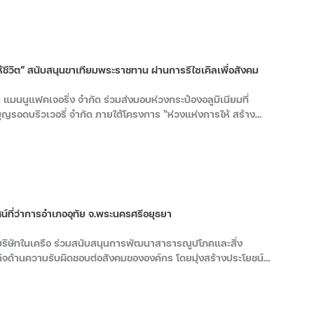
ห้ชีวิต” สนับสนุนขาเทียมพระราชทาน ผ่านการรีไซเคิลเพื่อสังคม
มนนูแฟคเจอริ่ง จำกัด ร่วมส่งมอบห่วงกระป๋องอลูมิเนียมที่
ุญรอดบริวเวอรี่ จำกัด ภายใต้โครงการ “ห่วงแห่งการให้ สร้าง
งมูลนิธิขาเทียม ในสมเด็จพระศรีนครินทราบรมราชชนนี ณ วันที่ 8
เทียมพระราชทาน” มูลนิธิขาเทียม ในสมเด็จพระศรีนครินทราบรม
น์ที่ว่าการอำเภออุทัย จ.พระนครศรีอยุธยา
บริษัทในเครือ ร่วมสนับสนุนการพัฒนาสาธารณูปโภคและสิ่ง
จด้านความรับผิดชอบต่อสังคมขององค์กร โดยมุ่งสร้างประโยชน์
ณ วันที่ 21 เม.ย. 69 ณ ที่ว่าการอำเภออุทัย จังหวัด