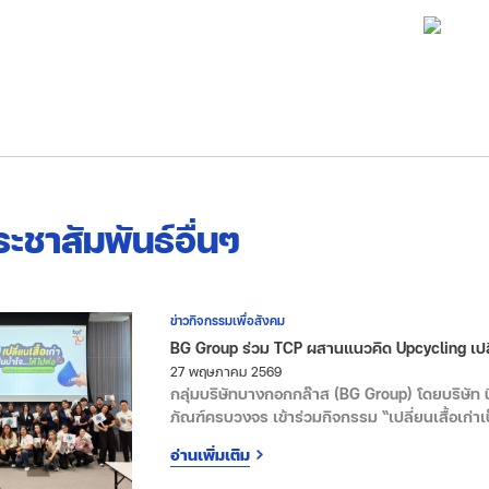
ระชาสัมพันธ์อื่นๆ
ข่าวกิจกรรมเพื่อสังคม
BG Group ร่วม TCP ผสานแนวคิด Upcycling เปลี่ย
27 พฤษภาคม 2569
กลุ่มบริษัทบางกอกกล๊าส (BG Group) โดยบริษัท บ
ภัณฑ์ครบวงจร เข้าร่วมกิจกรรม “เปลี่ยนเสื้อเก่าเป็
อุตสาหกรรม จำกัด (TCP) เพื่อส่งมอบตุ๊กตาบีบมือใ
อ่านเพิ่มเติม
ทรัพยากรอย่างคุ้มค่าและเกิดประโยชน์สูงสุด ณ วัน
คอล อุตสาหกรรม จำกัด กรุงเทพมหานคร